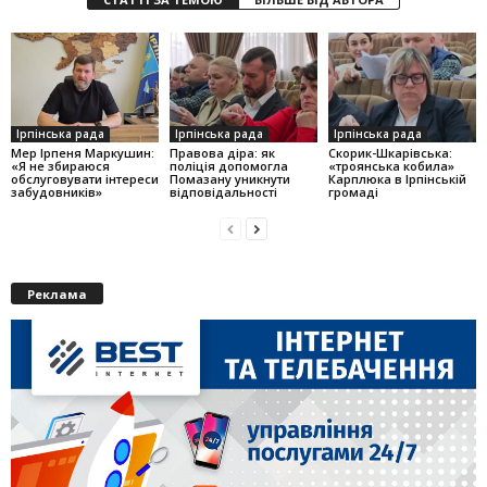
Ірпінська рада
Ірпінська рада
Ірпінська рада
Мер Ірпеня Маркушин:
Правова діра: як
Скорик-Шкарівська:
«Я не збираюся
поліція допомогла
«троянська кобила»
обслуговувати інтереси
Помазану уникнути
Карплюка в Ірпінській
забудовників»
відповідальності
громаді
Реклама