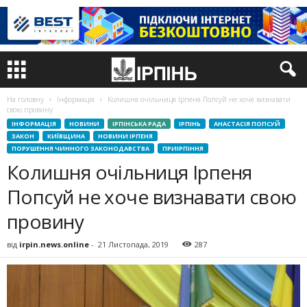
На головну
Інформація
Колишня очільниця Ірпеня Попсуй не хоче визнавати
свою провину
ІНФОРМАЦІЯ
НОВИНИ
ІРПІНСЬКА РАДА
ІРПІНЬ
АНАСТАСІЯ ПОПСУЙ
ЗАКОН
КИЇВЩИНА
НОВИНИ ІРПЕНЯ
ПОРУШЕННЯ ЧИННОГО ЗАКОНОДАВСТВА
ПРИІРПІННЯ
Колишня очільниця Ірпеня
Попсуй не хоче визнавати свою
провину
від
irpin.news.online
-
21 Листопада, 2019
287