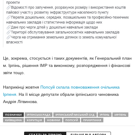
Це, зокрема, стосується і таких документів, як Генеральний план
м. Ірпінь, рішення ІМР та виконкому, розпорядження і фінансові
звіти тощо.
Наприкінці жовтня
Попсуй склала повноваження очільника
Ірпеня.
На її місце депутати обрали ірпінського чиновника
Андрія Літвинова.
ПОЗНАЧКИ
ІРПІНСЬКА РАДА
ІРПІНСЬКИЙ МІСЬКИЙ СУД
ІРПІНЬ
ИРПЕНЬ
КИЇВЩИНА
КОРУПЦІЯ
НОВИНИ
ПОПСУЙ
ПРИІРПІННЯ
СТАТТІ ЗА ТЕМОЮ
БІЛЬШЕ ВІД АВТОРА