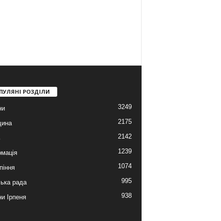
ПУЛЯНІ РОЗДІЛИ
3249
ни
2175
щина
2142
ь
1239
мація
1074
піння
995
ська рада
938
и Ірпеня