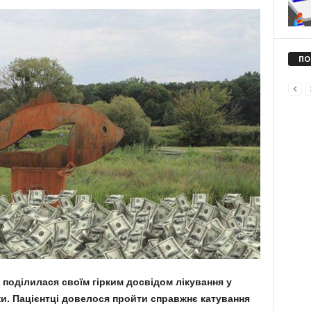
ПО
поділилася своїм гірким досвідом лікування у
іки. Пацієнтці довелося пройти справжнє катування