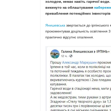
холодом, немає навіть гарячої води
викинуто на облаштування
набережн
приваблення потенційних інвесторів
Янишевська
звертається до ірпінськог
прокоментував доцільність освітлення 3 
практично відсутнє опалення.