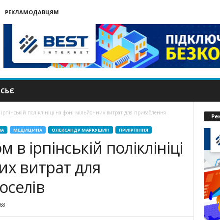
РЕКЛАМОДАВЦЯМ
СЬЄ
 ірпінській поліклініці на фоні мільйонних витрат для приваблення
Ре
НА
МЕДИЦИНА
ОЛЕКСАНДР МАРКУШИН
ПРИІРПІННЯ
 в ірпінській поліклініці
их витрат для
оселів
68