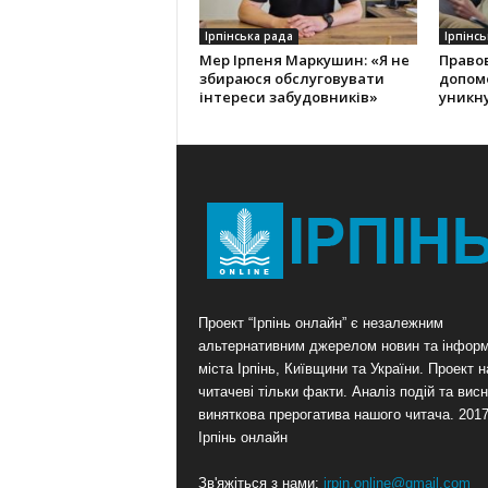
Ірпінська рада
Ірпінсь
Мер Ірпеня Маркушин: «Я не
Правов
збираюся обслуговувати
допом
інтереси забудовників»
уникну
Проект “Ірпінь онлайн” є незалежним
альтернативним джерелом новин та інформ
міста Ірпінь, Київщини та України. Проект 
читачеві тільки факти. Аналіз подій та висн
виняткова прерогатива нашого читача. 201
Ірпінь онлайн
Зв'яжіться з нами:
irpin.online@gmail.com