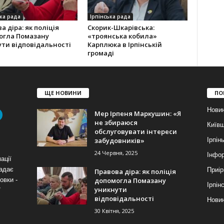
ка рада
Ірпінська рада
а діра: як поліція
Скорик-Шкарівська:
огла Помазану
«троянська кобила»
ти відповідальності
Карплюка в Ірпінській
громаді
ЩЕ НОВИНИ
ПО
Нови
Мер Ірпеня Маркушин: «Я
не збираюся
Київ
обслуговувати інтереси
забудовників»
Ірпін
24 Червня, 2025
Інфор
ації
надає
Приір
Правова діра: як поліція
допомогла Помазану
овки -
Ірпін
уникнути
7
відповідальності
Новин
30 Квітня, 2025