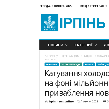
СЕРЕДА, 9 ЛИПНЯ, 2025
ВХІД / РЕЄСТРАЦІЯ
Ірпінь
онлайн
НОВИНИ
КАТЕГОРІЇ
ДО
На головну
Ірпінська рада
Катування холодом в
новоселів
НОВИНИ
ІРПІНСЬКА РАДА
ІРПІНЬ
КИЇВЩИ
Катування холодом
на фоні мільйонн
приваблення нов
від
irpin.news.online
-
12 Лютого, 2021
3