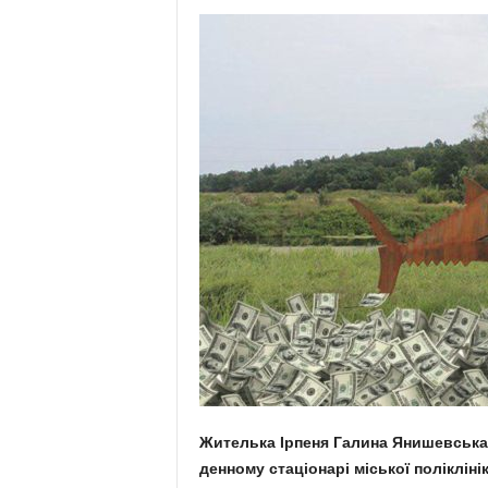
Жителька Ірпеня Галина Янишевська 
денному стаціонарі міської поліклін