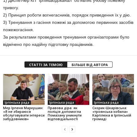
1) Диспетчер КП “Ірпіньводоканал” об’являє учбову пожежну
тривогу.
2) Принцип роботи вогнегасників, порядок приведення їх у дію.
3) Тренування з гасіння пожежі за допомогою первинних засобів
пожежогасіння.
За результатами проведення тренування організаторами було
відмічено про надійну підготовку працівників.
СТАТТІ ЗА ТЕМОЮ
БІЛЬШЕ ВІД АВТОРА
Ірпінська рада
Ірпінська рада
Ірпінська рада
Мер Ірпеня Маркушин:
Правова діра: як
Скорик-Шкарівська:
«Я не збираюся
поліція допомогла
«троянська кобила»
обслуговувати інтереси
Помазану уникнути
Карплюка в Ірпінській
забудовників»
відповідальності
громаді