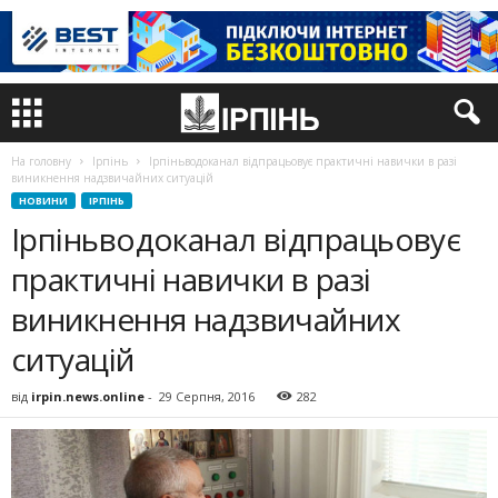
На головну
Ірпінь
Ірпіньводоканал відпрацьовує практичні навички в разі
виникнення надзвичайних ситуацій
НОВИНИ
ІРПІНЬ
Ірпіньводоканал відпрацьовує
практичні навички в разі
виникнення надзвичайних
ситуацій
від
irpin.news.online
-
29 Серпня, 2016
282