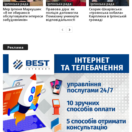
Ірпінська рада
Ірпінська рада
Ірпінська рада
Мер Ірпеня Маркушин:
Правова діра: як
Скорик-Шкарівська:
«Я не збираюся
поліція допомогла
«троянська кобила»
обслуговувати інтереси
Помазану уникнути
Карплюка в Ірпінській
забудовників»
відповідальності
громаді
Реклама