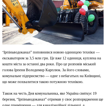
Ірпіньводоканал” поповнився новою одиницею техніки —
“
екскаватором за 3,5 млн грн. Це вже 12 одиниця, куплена на
кошти міста за останні два роки. Про це розповів міський
голова Ірпеня Володимир Карплюк. За його словами,
комунальне підприємство — одне з небагатьох на Київщині,
що може похвалитися такою потужною технікою.
Також на честь Дня комунальника, яке Україна святкує 19
березня, “Ірпіньводоканал” отримав у своє розпорядження ще
одне приміщення — для каналізаційної дільниці, а