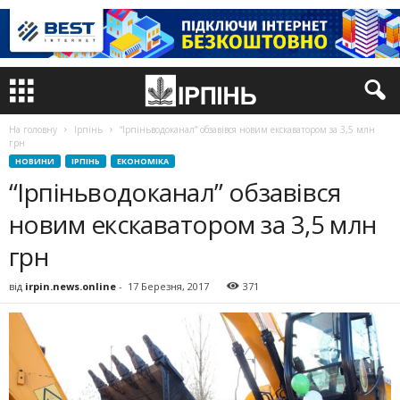
На головну
Ірпінь
“Ірпіньводоканал” обзавівся новим екскаватором за 3,5 млн
грн
НОВИНИ
ІРПІНЬ
ЕКОНОМІКА
“Ірпіньводоканал” обзавівся
новим екскаватором за 3,5 млн
грн
від
irpin.news.online
-
17 Березня, 2017
371