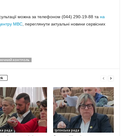
ультації можна за телефоном (044) 290-19-88 та
на
 центру МВС
, переглянути актуальні новини сервісних
ХНІЧНИЙ КОНТРОЛЬ
РА
ка рада
Ірпінська рада