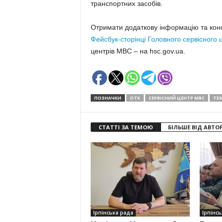
транспортних засобів.
Отримати додаткову інформацію та конс
Фейсбук-сторінці Головного сервісного
центрів МВC – на hsc.gov.ua.
ПОЗНАЧКИ
ОТК
СЕРВІСНИЙ ЦЕНТР МВС
ТЕ
СТАТТІ ЗА ТЕМОЮ
БІЛЬШЕ ВІД АВТО
Ірпінська рада
Ірпінсь