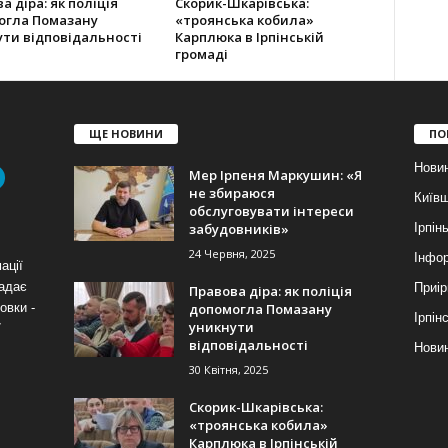
а діра: як поліція
Скорик-Шкарівська:
огла Помазану
«троянська кобила»
ти відповідальності
Карплюка в Ірпінській
громаді
ЩЕ НОВИНИ
ПО
Нови
Мер Ірпеня Маркушин: «Я
не збираюся
Київ
обслуговувати інтереси
забудовників»
Ірпін
24 Червня, 2025
Інфор
ації
надає
Приір
Правова діра: як поліція
допомогла Помазану
овки -
Ірпін
уникнути
7
відповідальності
Новин
30 Квітня, 2025
Скорик-Шкарівська:
«троянська кобила»
Карплюка в Ірпінській