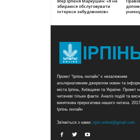
Мер Ірпеня Маркушин: «Я не
Правов
збираюся обслуговувати
допом
інтереси забудовників»
уникну
Проект “Ірпінь онлайн” є незалежним
альтернативним джерелом новин та інформ
міста Ірпінь, Київщини та України. Проект 
читачеві тільки факти. Аналіз подій та висн
виняткова прерогатива нашого читача. 201
Ірпінь онлайн
Зв'яжіться з нами:
irpin.online@gmail.com