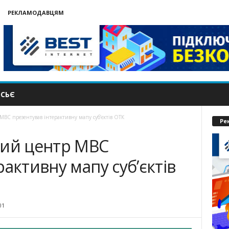
РЕКЛАМОДАВЦЯМ
СЬЄ
МВС презентував інтерактивну мапу суб’єктів ОТК
Ре
ний центр МВС
активну мапу суб’єктів
01