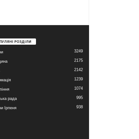
ПУЛЯНІ РОЗДІЛИ
3249
ни
2175
щина
2142
ь
1239
мація
1074
піння
995
ська рада
938
и Ірпеня