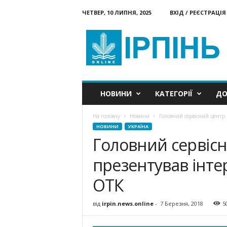
ЧЕТВЕР, 10 ЛИПНЯ, 2025
ВХІД / РЕЄСТРАЦІЯ
Ірпінь
онлайн
НОВИНИ
КАТЕГОРІЇ
ДО
На головну
Новини
Головний сервісний центр 
НОВИНИ
УКРАЇНА
Головний сервіс
презентував інтер
ОТК
від
irpin.news.online
-
7 Березня, 2018
5