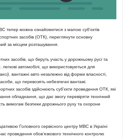
МВС тепер можна ознайомитися з мапою суб’єктів
спортних засобів (ОТК), переглянути основну
чий за місцем розташування.
тних засобів, що беруть участь у дорожньому русі та
 легкові автомобілі, що використовуються для
аксі)
, вантажні авто незалежно від форми власності,
засоби, що перевозять небезпечні вантажі.
ортних засобів здійснюють суб’єкти проведення ОТК, які
вання обладнання, що дає змогу перевіряти технічний
ість вимогам безпеки дорожнього руху та охорони
іціативою Головного сервісного центру МВС в Україні
час проведення обов’язкового технічного контролю