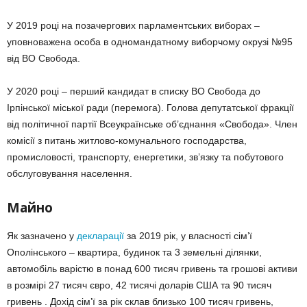
У 2019 році на позачергових парламентських виборах –
уповноважена особа в одномандатному виборчому окрузі №95
від ВО Свобода.
У 2020 році – перший кандидат в списку ВО Свобода до
Ірпінської міської ради (перемога). Голова депутатської фракції
від політичної партії Всеукраїнське об’єднання «Свобода». Член
комісії з питань житлово-комунального господарства,
промисловості, транспорту, енергетики, зв’язку та побутового
обслуговування населення.
Майно
Як зазначено у
декларації
за 2019 рік, у власності сім’ї
Ополінського – квартира, будинок та 3 земельні ділянки,
автомобіль варістю в понад 600 тисяч гривень та грошові активи
в розмірі 27 тисяч євро, 42 тисячі доларів США та 90 тисяч
гривень . Дохід сім’ї за рік склав близько 100 тисяч гривень,