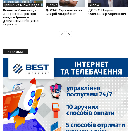
Ірпінська міська рада
Досьє
Досьє
Віолетта Кременчук-
ДОСЬЄ: Страховський
ДОСЬЄ: Пікулик
Дворнікова: рік при
Андрій Андрійович
Олександр Борисович
владі в Ірпені –
депутатські обіцянки
та реалії
Реклама