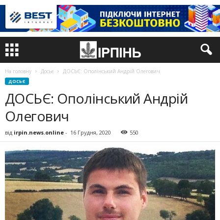
На головну
Досьє
ДОСЬЄ: Ополінський Андрій Олегович
ДОСЬЄ
ДОСЬЄ: Ополінський Андрій
Олегович
від
irpin.news.online
-
16 Грудня, 2020
550