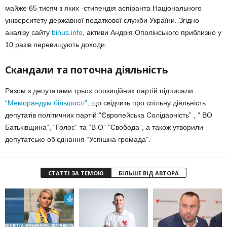
майже 65 тисяч з яких -стипендія аспіранта Національного
університету державної податкової служби України. Згідно
аналізу сайту
bihus.info
, активи Андрія Ополінського приблизно у
10 разів перевищують доходи.
Скандали та поточна діяльність
Разом з депутатами трьох опозиційних партій підписали
“Меморандум більшості”,
що свідчить про спільну діяльність
депутатів політичних партій “Європейська Солідарність” , “ ВО
Батьківщина“, “Голос” та “В О” “Свобода”, а також утворили
депутатське об’єднання “Успішна громада”.
СТАТТІ ЗА ТЕМОЮ
БІЛЬШЕ ВІД АВТОРА