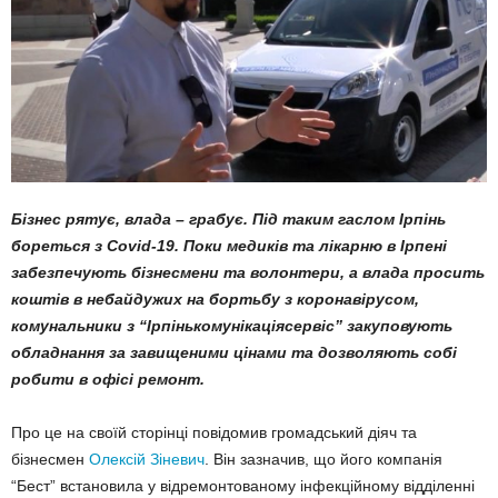
Бі
знес рятує, влада – грабує. Під таким гаслом Ірпінь
бореться з Covid-19. Поки медиків та лікарню в Ірпені
забезпечують бізнесмени та волонтери, а влада просить
коштів в небайдужих на бортьбу з коронавірусом,
комунальники з “Ірпінькомунікаціясервіс” закуповують
обладнання за завищеними цінами
та дозволяють собі
робити в офісі ремонт.
Про це на своїй сторінці повідомив громадський діяч та
бізнесмен
Олексій Зіневич
. Він зазначив, що його компанія
“Бест” встановила у відремонтованому інфекційному відділенні