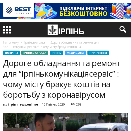
На головну
Ірпінська рада
Дороге обладнання та ремонт для
“Ірпінькомунікаціясервіс” : чому місту бракує коштів на...
НОВИНИ
ІРПІНСЬКА РАДА
ІРПІНЬ
МЕДИЦИНА
ПРИІРПІННЯ
Дороге обладнання та ремонт
для “Ірпінькомунікаціясервіс” :
чому місту бракує коштів на
боротьбу з коронавірусом
від
irpin.news.online
-
15 Квітня, 2020
268