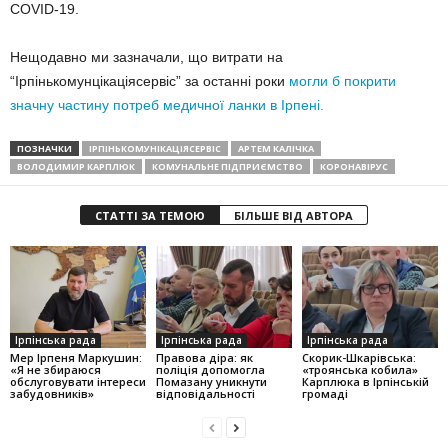
COVID-19.
Нещодавно ми зазначали, що витрати на
“Ірпінькомунцікаціясервіс” за останні роки
могли б покрити
значну частину потреб медичної ланки в Ірпені.
ПОЗНАЧКИ
ІРПІНЬКОМУНІКАЦІЯСЕРВІС
АРТЕМ КАЛІЧКА
ВОЛОДИМИР КАРПЛЮК
КОМУНАЛЬНЕ ПІДПРИЄМСТВО
КОРОНАВІРУС
СТАТТІ ЗА ТЕМОЮ
БІЛЬШЕ ВІД АВТОРА
Ірпінська рада
Ірпінська рада
Ірпінська рада
Мер Ірпеня Маркушин:
Правова діра: як
Скорик-Шкарівська:
«Я не збираюся
поліція допомогла
«троянська кобила»
обслуговувати інтереси
Помазану уникнути
Карплюка в Ірпінській
забудовників»
відповідальності
громаді