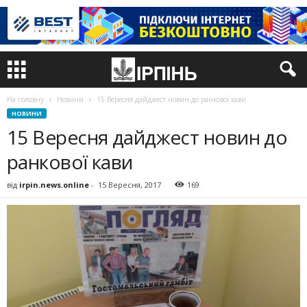
На головну
Новини
15 Вересня дайджест новин до ранкової кави
НОВИНИ
15 Вересня дайджест новин до
ранкової кави
від
irpin.news.online
-
15 Вересня, 2017
169