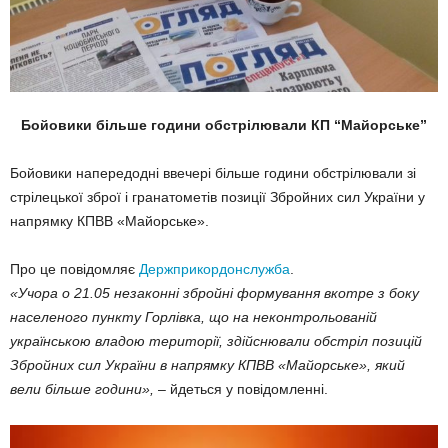
Бойовики більше години обстрілювали КП “Майорське”
Бойовики напередодні ввечері більше години обстрілювали зі
стрілецької зброї і гранатометів позиції Збройних сил України у
напрямку КПВВ «Майорське».
Про це повідомляє
Держприкордонслужба
.
«Учора о 21.05 незаконні збройні формування вкотре з боку
населеного пункту Горлівка, що на неконтрольованій
українською владою території, здійснювали обстріл позицій
Збройних сил України в напрямку КПВВ «Майорське», який
вели більше години»,
– йдеться у повідомленні.