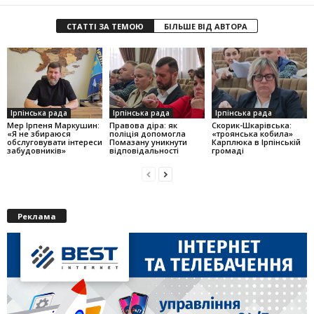
СТАТТІ ЗА ТЕМОЮ
БІЛЬШЕ ВІД АВТОРА
Ірпінська рада
Ірпінська рада
Ірпінська рада
Мер Ірпеня Маркушин:
Правова діра: як
Скорик-Шкарівська:
«Я не збираюся
поліція допомогла
«троянська кобила»
обслуговувати інтереси
Помазану уникнути
Карплюка в Ірпінській
забудовників»
відповідальності
громаді
Реклама