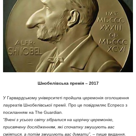
Шнобелівська премія – 2017
У Гарвардському університеті пройшла церемонія оголошення
лауреатів Шнобелівської премії. Про це повідомляє Еспресо з
посиланням на The Guardian.
“Вчені з усього світу зібралися на щорічну церемонію,
присвячену дослідженням, які спочатку змушують вас
сміятися, а потім змушують вас думати”,
– пише видання.