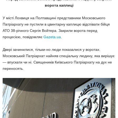
ворота каплиці
У місті Лохвиця на Полтавщині представники Московського
Патріархату не пустили в цвинтарну каплицю відспівати бійця
АТО 38-річного Сергія Войтера. Закрили ворота перед
процесією, повідомляє
Gazeta.ua
.
Двері зачинилися, тільки-но люди показалися у воротах.
Московський Патріархат найняв спеціальну людину, яка вирішує
— впускати чи ні. Священиків Київського Патріархату на дух не
переносять.