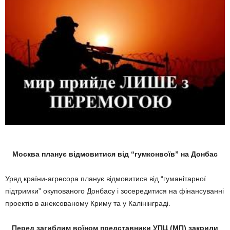
Москва планує відмовитися від “гумконвоїв” на Донбас
Уряд країни-агресора планує відмовитися від “гуманітарної
підтримки” окупованого Донбасу і зосередитися на фінансуванні
проектів в анексованому Криму та у Калінінграді.
Перед загиблим воїном представники УПЦ (МП) закрили