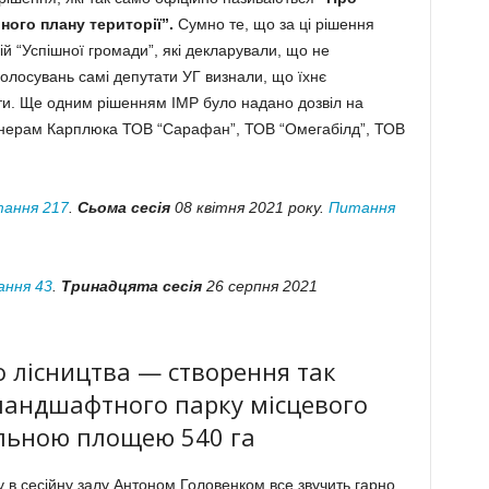
ого плану території”.
Сумно те, що за ці рішення
й “Успішної громади”, які декларували, що не
олосувань самі депутати УГ визнали, що їхнє
ти. Ще одним рішенням ІМР було надано дозвіл на
ртнерам Карплюка ТОВ “Сарафан”, ТОВ “Омегабілд”, ТОВ
ання 217
.
Сьома сесія
08 квітня 2021 року.
Питання
ння 43
.
Тринадцята сесія
26 серпня 2021
о лісництва — створення так
ландшафтного парку місцевого
альною площею 540 га
 в сесійну залу Антоном Головенком все звучить гарно,