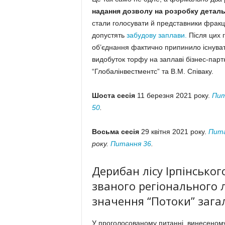
надання дозволу на розробку детальн
стали голосувати й представники фракці
допустять
забудову заплави.
Після цих г
об’єднання фактично припинило існува
видобуток торфу на заплаві бізнес-па
“Глобалінвестментс” та В.М. Співаку.
Шоста сесія
11 березня 2021 року.
Пит
50
.
Восьма сесія
29 квітня 2021 року.
Пита
року.
Питання 36
.
Дерибан лісу Ірпінськог
званого регіонального 
значення “Потоки” заг
У проголосованому питанні, винесеному