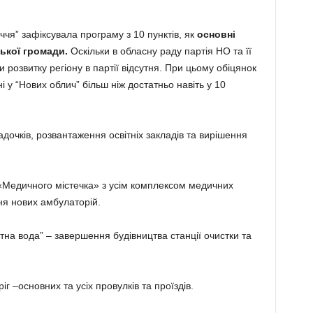
ччя” зафіксувала програму з 10 пунктів, як
основні
ької громади.
Оскільки в обласну раду партія НО та її
розвитку регіону в партії відсутня. При цьому обіцянок
 у “Нових облич” більш ніж достатньо навіть у 10
садочків, розвантаження освітніх закладів та вирішення
«Медичного містечка» з усім комплексом медичних
ня нових амбулаторій.
на вода” – завершення будівництва станції очистки та
г –основних та усіх провулків та проїздів.