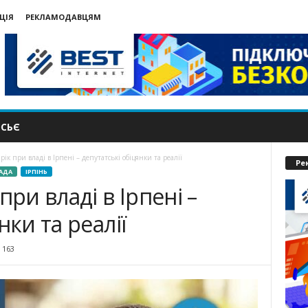
ЦІЯ
РЕКЛАМОДАВЦЯМ
СЬЄ
рік при владі в Ірпені – депутатські обіцянки та реалії
Ре
РАДА
ІРПІНЬ
при владі в Ірпені –
нки та реалії
163