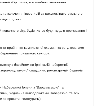
дільний збір сміття, масштабне озеленення.
ь та залучення інвестицій за рахунок індустріального
ихідного дня».
 поважного віку, будівництво будинку для проживання і
я та прийняття комплексної схеми, яка регулюватиме
 збереження приватного сектору.
мплексу з басейном на Ірпінській набережній,
торико-культурної спадщини, реконструкція будинків
ми Набережної Ірпеня з “Варшавською” та
пінь, з’єднання велодоріжками Набережної та всіх
ки та прокати, велотуризм).