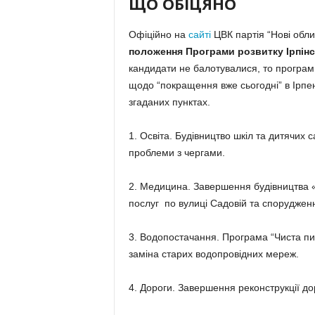
ЩО ОБІЦЯНО
Офіційно на
сайті
ЦВК партія “Нові обли
положення Програми розвитку Ірпінс
кандидати не балотувалися, то програми 
щодо “покращення вже сьогодні” в Ірпені
згаданих пунктах.
1. Освіта. Будівництво шкіл та дитячих 
проблеми з чергами.
2. Медицина. Завершення будівництва 
послуг по вулиці Садовій та споруджен
3. Водопостачання. Програма “Чиста пит
заміна старих водопровідних мереж.
4. Дороги. Завершення реконструкції дорі