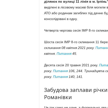
ділянок по вулиці 11 лінія в м. Ірпінь
виділені в лісовому масиві біля могили 
АТО або родинам загиблих під дачне буд
консолідовані в одну.
Четверта чергова сесія ІМР 8-го склика
Шоста сесія ІМР 8-го скликання 11 бере
скликання 08 квітня 2021 року.
Питанн
квітня.
Питання
45.
Десята сесія 20 травня 2021 року.
Пита
року.
Питання
106, 244. Тринадцята се
року.
Питання
140, 141.
Забудова заплави річки 
Романівки
Це так само не одне, а формально два 