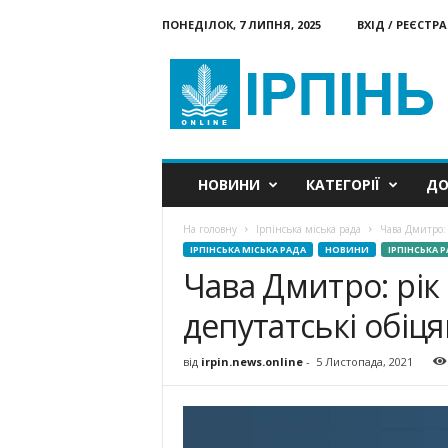
ПОНЕДІЛОК, 7 ЛИПНЯ, 2025
ВХІД / РЕЄСТРА
Ірпінь
онлайн
НОВИНИ
КАТЕГОРІЇ
ДО
На головну
Ірпінська міська рада
Чава Дмитро: 
ІРПІНСЬКА МІСЬКА РАДА
НОВИНИ
ІРПІНСЬКА 
Чава Дмитро: рік 
депутатські обіця
від
irpin.news.online
-
5 Листопада, 2021