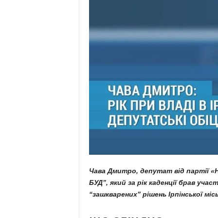
Чава Дмитро, депутат від партії «
БУД”, який за рік каденції брав учас
“зашкварених” рішень Ірпінської місь