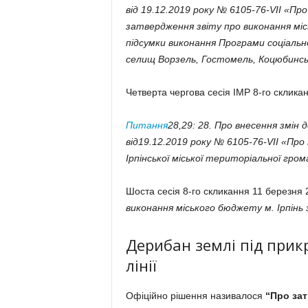
від 19.12.2019 року № 6105-76-VІІ «Про
затвердження звіту про виконання міськ
підсумки виконання Програми соціальн
селищ Ворзель, Гостомель, Коцюбинське
Четверта чергова сесія ІМР 8-го склика
Питання
28,29: 28. Про внесення змін до
від19.12.2019 року № 6105-76-VІІ «Про
Ірпінської міської територіальної гром
Шоста сесія 8-го скликання 11 березня 
виконання міського бюджету м. Ірпінь з
Дерибан землі під при
лінії
Офіційно рішення називалося
“Про зат