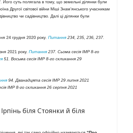
”
. Його суть полягала в тому, що земельні ділянки були
воїна Другої світової війни Міші Знам’янського учасникам
івництво чи садівництво. Далі ці ділянки були
ння 24 грудня 2020 року
.
Питання
234, 235, 236, 237.
зня 2021 року.
Питання
237. Сьома сесія ІМР 8-го
я
51. Восьма сесія ІМР 8-го скликання 29
ння
94. Дванадцята сесія ІМР 29 липня 2021
сія ІМР 8-го скликання 26 серпня 2021
Ірпінь біля Стоянки й біля
рішення, які так само офіційно називаються
“Про