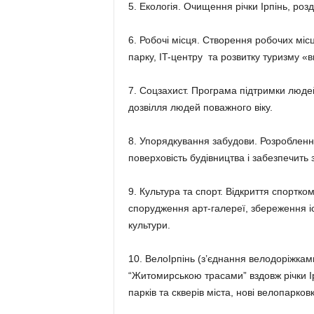
5. Екологія. Очищення річки Ірпінь, роз
6. Робочі місця. Створення робочих місц
парку, IT-центру та розвитку туризму «в
7. Соцзахист. Програма підтримки людей
дозвілля людей поважного віку.
8. Упорядкування забудови. Розробленн
поверховість будівництва і забезпечить
9. Культура та спорт. Відкриття спортко
спорудження арт-галереї, збереження іс
культури.
10. ВелоІрпінь (з’єднання велодоріжка
“Житомирською трасами” вздовж річки Ір
парків та скверів міста, нові велопарков