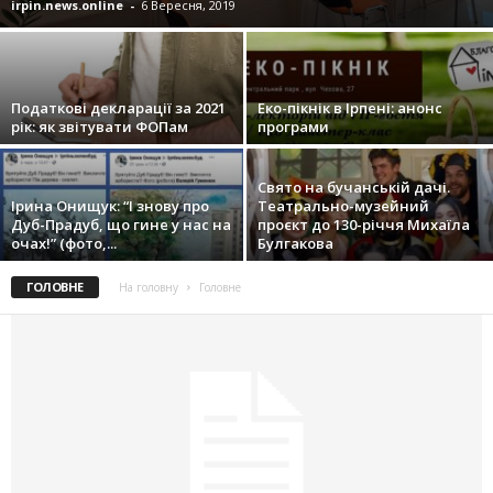
irpin.news.online
-
6 Вересня, 2019
Податкові декларації за 2021
Еко-пікнік в Ірпені: анонс
рік: як звітувати ФОПам
програми
Свято на бучанській дачі.
Ірина Онищук: “І знову про
Театрально-музейний
Дуб-Прадуб, що гине у нас на
проєкт до 130-річчя Михаїла
очах!” (фото,...
Булгакова
ГОЛОВНЕ
На головну
Головне