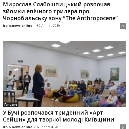
Мирослав Слабошпицький розпочав
зйомки епічного трилера про
Чорнобильську зону “The Anthropocene”
irpin.news.online
-
30 Липня, 2019
0
Головне
У Бучі розпочався триденний «Арт
Сейшн» для творчої молоді Київщини
irpin.news.online
-
6 Вересня, 2019
0