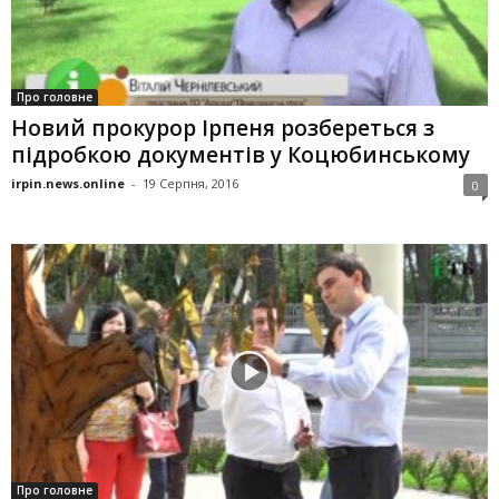
Про головне
Новий прокурор Ірпеня розбереться з
підробкою документів у Коцюбинському
irpin.news.online
-
19 Серпня, 2016
0
Про головне