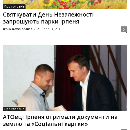
Про головне
Святкувати День Незалежності
запрошують парки Ірпеня
irpin.news.online
-
21 Серпня, 2016
0
Про головне
АТОвці Ірпеня отримали документи на
землю та «Соціальні картки»