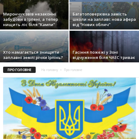
Мирончук звів незаконні
Багатоповерхівка замість
забудови в Ірпені, а тепер
школи на заплаві: нова афера
нищить ліс біля “Кампи”
від “Нових облич”
Хто намагається знищити
Гасіння пожежі у Зоні
заплавні землі річки Ірпінь?
відчуження біля ЧАЕС триває
ПРО ГОЛОВНЕ
На головну
Про головне