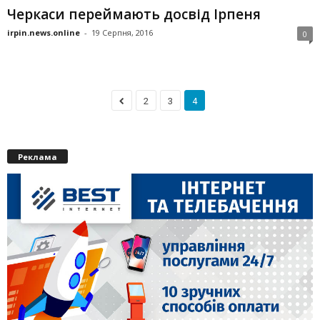
Черкаси переймають досвід Ірпеня
irpin.news.online
-
19 Серпня, 2016
0
2
3
4
Реклама