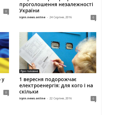
проголошення незалежності
України
0
irpin.news.online
-
24 Серпня, 2016
0
Про головне
 у
1 вересня подорожчає
електроенергія: для кого і на
скільки
0
irpin.news.online
-
22 Серпня, 2016
0