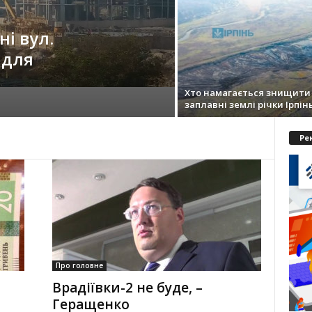
ні вул.
 для
Хто намагається знищити
заплавні землі річки Ірпін
Ре
Про головне
Врадіївки-2 не буде, –
Геращенко