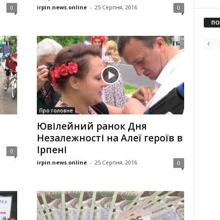
irpin.news.online
-
25 Серпня, 2016
0
0
ПО
Про головне
Ювілейний ранок Дня
Незалежності на Алеї героїв в
Ірпені
0
irpin.news.online
-
25 Серпня, 2016
0