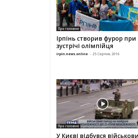
Про головне
Ірпінь створив фурор при
зустрічі олімпійця
irpin.news.online
-
25 Серпня, 2016
Про головне
У Києві відбувся військов