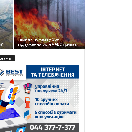
Гасіння пожежі у Зоні
ь?
відчуження біля ЧАЕС триває
клама