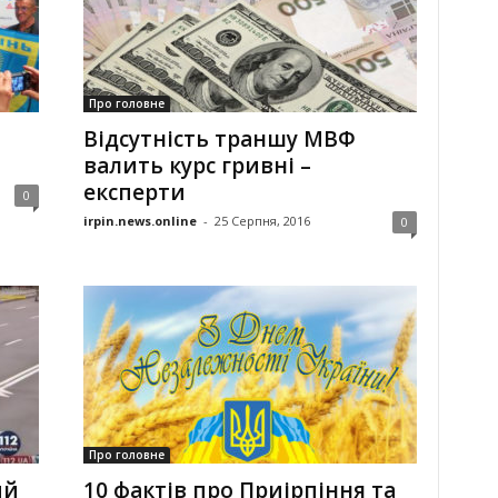
Про головне
Відсутність траншу МВФ
валить курс гривні –
експерти
0
irpin.news.online
-
25 Серпня, 2016
0
Про головне
ий
10 фактів про Приірпіння та