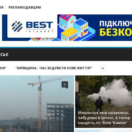
ІЯ
РЕКЛАМОДАВЦЯМ
СЬЄ
ИНЯ"
"КИЇВЩИНА - ЧАС БУДУВАТИ НОВЕ ЖИТТЯ!"
0
Мирончук звів незаконні
забудови в Ірпені, а тепер
нищить ліс біля “Кампи”