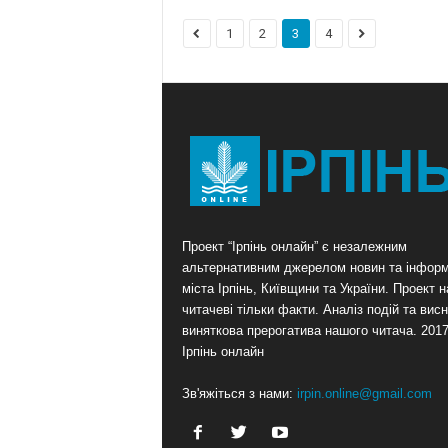
1
2
3
4
Проект “Ірпінь онлайн” є незалежним
альтернативним джерелом новин та інформ
міста Ірпінь, Київщини та України. Проект 
читачеві тільки факти. Аналіз подій та висн
виняткова прерогатива нашого читача. 201
Ірпінь онлайн
Зв'яжіться з нами:
irpin.online@gmail.com