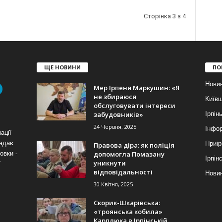
Сторінка 3 з 4
ЩЕ НОВИНИ
ПО
Нови
Мер Ірпеня Маркушин: «Я
не збираюся
Київ
обслуговувати інтереси
забудовників»
Ірпін
24 Червня, 2025
Інфор
ації
надає
Приір
Правова діра: як поліція
допомогла Помазану
овки -
Ірпін
уникнути
7
відповідальності
Новин
30 Квітня, 2025
Скорик-Шкарівська:
«троянська кобила»
Карплюка в Ірпінській