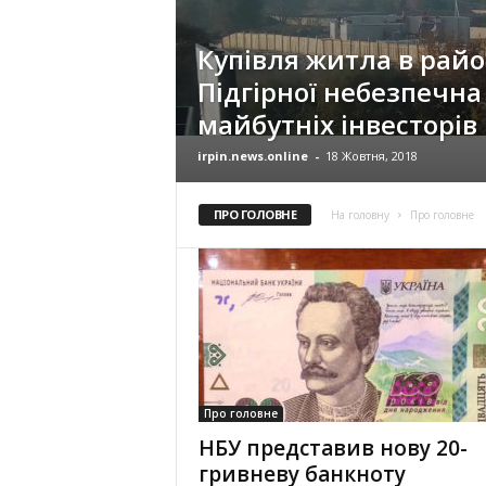
Купівля житла в райо
Підгірної небезпечна
майбутніх інвесторів
irpin.news.online
-
18 Жовтня, 2018
ПРО ГОЛОВНЕ
На головну
Про головне
Про головне
НБУ представив нову 20-
гривневу банкноту