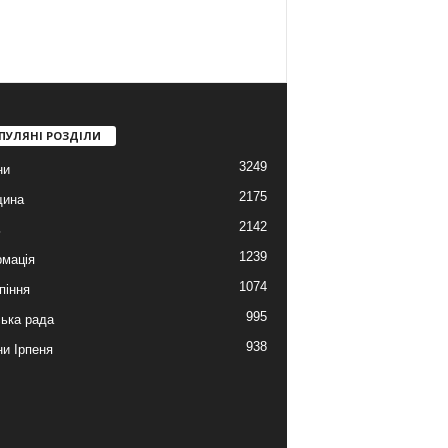
ПУЛЯНІ РОЗДІЛИ
3249
ни
2175
щина
2142
ь
1239
мація
1074
піння
995
ська рада
938
и Ірпеня