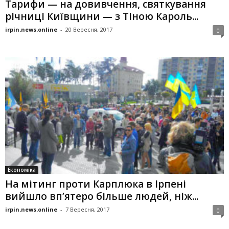
Тарифи — на довивчення, святкування
річниці Київщини — з Тіною Кароль...
irpin.news.online
-
20 Вересня, 2017
0
Економіка
На мітинг проти Карплюка в Ірпені
вийшло вп’ятеро більше людей, ніж...
irpin.news.online
-
7 Вересня, 2017
0