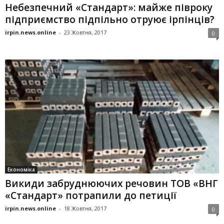
Небезпечний «Стандарт»: майже півроку
підприємство підпільно отруює ірпінців?
irpin.news.online
-
23 Жовтня, 2017
0
Економіка
Викиди забруднюючих речовин ТОВ «ВНГ
«Стандарт» потрапили до петиції
irpin.news.online
-
18 Жовтня, 2017
0