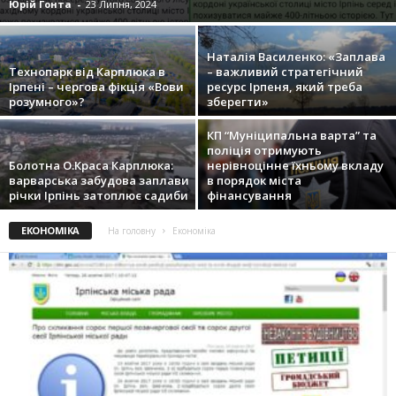
Юрій Гонта
-
23 Липня, 2024
Наталія Василенко: «Заплава
Технопарк від Карплюка в
– важливий стратегічний
Ірпені – чергова фікція «Вови
ресурс Ірпеня, який треба
розумного»?
зберегти»
КП “Муніципальна варта” та
поліція отримують
Болотна О.Краса Карплюка:
нерівноцінне їхньому вкладу
варварська забудова заплави
в порядок міста
річки Ірпінь затоплює садиби
фінансування
ЕКОНОМІКА
На головну
Економіка