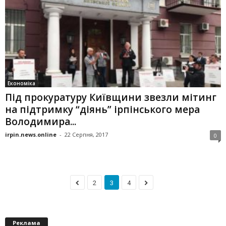
Економіка
Під прокуратуру Київщини звезли мітинг
на підтримку “діянь” ірпінського мера
Володимира...
irpin.news.online
-
22 Серпня, 2017
0
2
3
4
Реклама