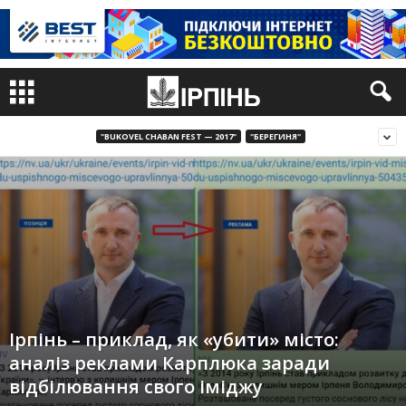
"BUKOVEL CHABAN FEST — 2017"
"БЕРЕГИНЯ"
Ірпінь – приклад, як «убити» місто:
аналіз реклами Карплюка заради
відбілювання свого іміджу