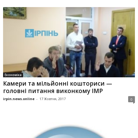
Економіка
Камери та мільйонні кошториси —
головні питання виконкому ІМР
irpin.news.online
-
17 Жовтня, 2017
0