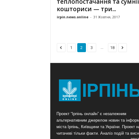
теплопостачання та сумні
кошториси — три...
irpin.news.online
-
31 Жовтня, 2017
...
1
2
3
18
Проект “Ірпінь онлайн” є незалежним
альтернативним джерелом новин та інформ
міста Ірпінь, Київщини та України. Проект 
читачеві тільки факти. Аналіз подій та висн