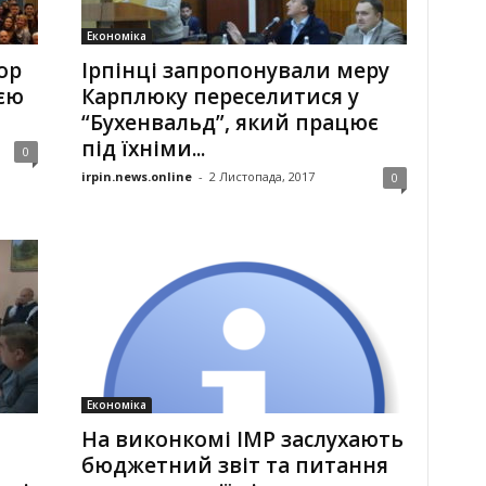
Економіка
ор
Ірпінці запропонували меру
єю
Карплюку переселитися у
“Бухенвальд”, який працює
під їхніми...
0
irpin.news.online
-
2 Листопада, 2017
0
Економіка
На виконкомі ІМР заслухають
бюджетний звіт та питання