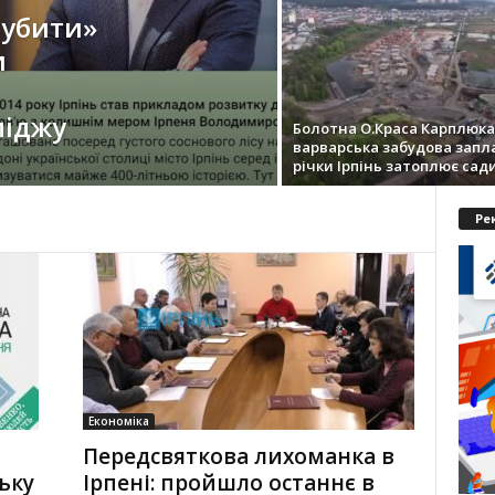
«убити»
и
міджу
Болотна О.Краса Карплюка
варварська забудова запл
річки Ірпінь затоплює сад
Ре
Економіка
Передсвяткова лихоманка в
ьку
Ірпені: пройшло останнє в