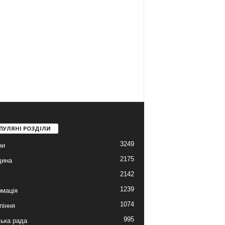
ПУЛЯНІ РОЗДІЛИ
3249
ни
2175
щина
2142
ь
1239
мація
1074
піння
995
ська рада