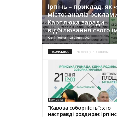
Ірпінь – приклад, як 
місто: аналіз реклам
Карплюка заради
відбілювання свого і
Юрій Гонта
-
23 Липня, 2024
ЕКОНОМІКА
На головну
Економіка
Економіка
“Кавова соборність”: хто
насправді роздирає ірпінс