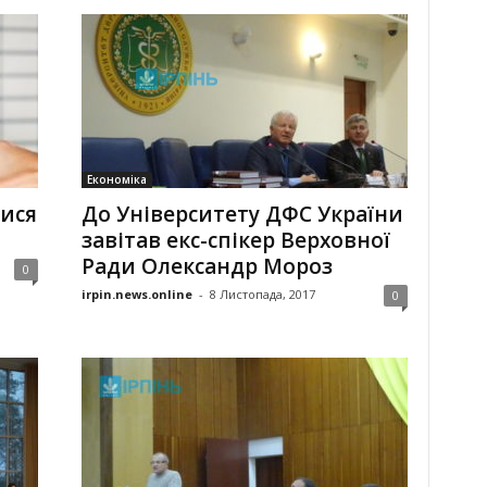
Економіка
ися
До Університету ДФС України
завітав екс-спікер Верховної
Ради Олександр Мороз
0
irpin.news.online
-
8 Листопада, 2017
0