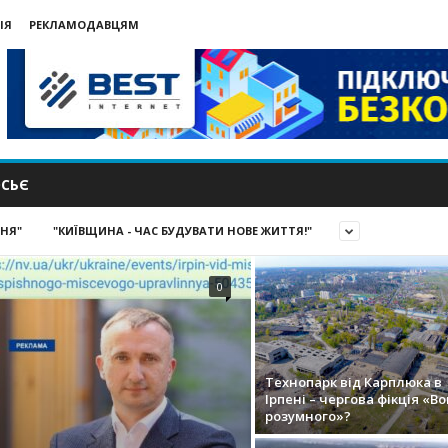
ІЯ
РЕКЛАМОДАВЦЯМ
СЬЄ
ИНЯ"
"КИЇВЩИНА - ЧАС БУДУВАТИ НОВЕ ЖИТТЯ!"
0
Технопарк від Карплюка в
Ірпені – чергова фікція «В
розумного»?