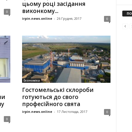
цьому році засідання
виконкому...
0
ПО
irpin.news.online
-
26 Грудня, 2017
0
Економіка
Гостомельські склороби
ни
готуються до свого
ну
професійного свята
irpin.news.online
-
17 Листопада, 2017
0
0