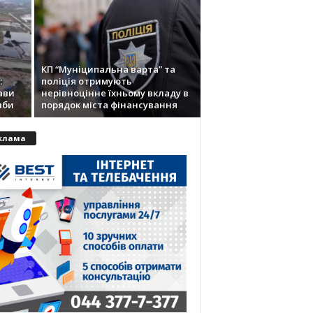
КП “Муніципальна варта” та
:
поліція отримують
ави
нерівноцінне їхньому вкладу в
иби
порядок міста фінансування
клама