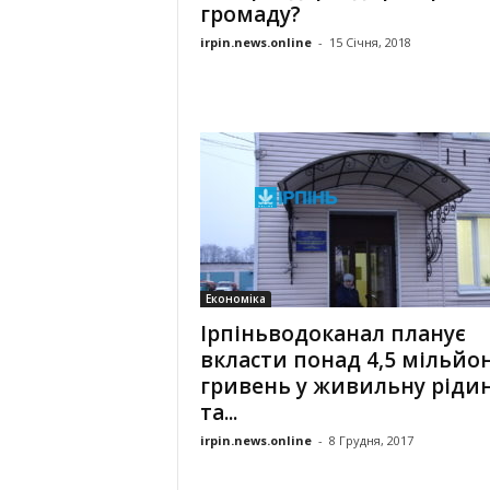
громаду?
irpin.news.online
-
15 Січня, 2018
Економіка
Ірпіньводоканал планує
вкласти понад 4,5 мільйо
гривень у живильну ріди
та...
irpin.news.online
-
8 Грудня, 2017