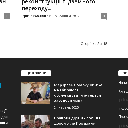
вні
реконструкції підземного
переходу...
irpin.news.online
-
30 Жовтня, 2017
0
0
Сторінка 2 з 18
ЩЕ НОВИНИ
ПО
Нови
Мер Ірпеня Маркушин: «Я
не збираюся
Київ
обслуговувати інтереси
забудовників»
Ірпін
24 Червня, 2025
Інфор
ації
надає
Приір
Правова діра: як поліція
допомогла Помазану
овки -
Ірпін