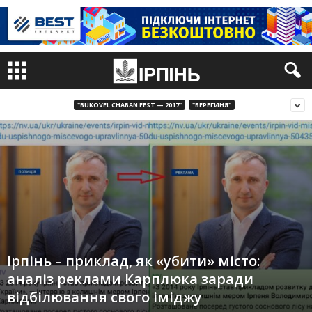
"BUKOVEL CHABAN FEST — 2017"
"БЕРЕГИНЯ"
Ірпінь – приклад, як «убити» місто:
аналіз реклами Карплюка заради
відбілювання свого іміджу