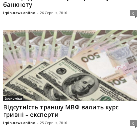
банкноту
irpin.news.online
-
26 Серпня, 2016
0
Економіка
Відсутність траншу МВФ валить курс
гривні – експерти
irpin.news.online
-
25 Серпня, 2016
0