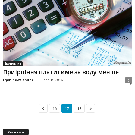
Економіка
Приірпіння платитиме за воду менше
irpin.news.online
-
6 Серпня, 2016
0
16
17
18
Реклама