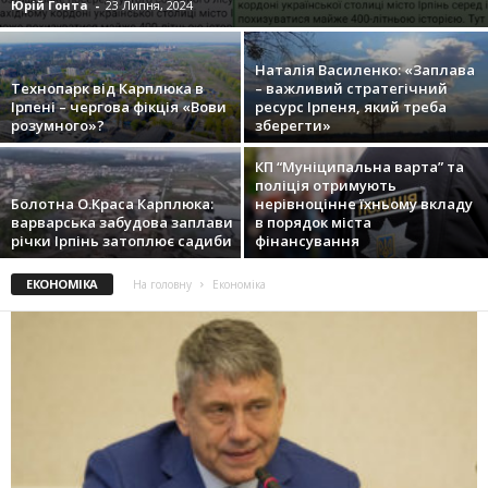
Юрій Гонта
-
23 Липня, 2024
Наталія Василенко: «Заплава
Технопарк від Карплюка в
– важливий стратегічний
Ірпені – чергова фікція «Вови
ресурс Ірпеня, який треба
розумного»?
зберегти»
КП “Муніципальна варта” та
поліція отримують
Болотна О.Краса Карплюка:
нерівноцінне їхньому вкладу
варварська забудова заплави
в порядок міста
річки Ірпінь затоплює садиби
фінансування
ЕКОНОМІКА
На головну
Економіка