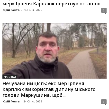
мер» Ірпеня Карплюк перетнув останню...
Юрій Гонта
-
24 Січня, 2025
0
Кримінал
Нечувана ницість: екс-мер Ірпеня
Карплюк використав дитину міського
голови Маркушина, щоб...
Юрій Гонта
-
24 Січня, 2025
0