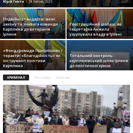
Юрій Гонта
-
28 Квітня, 2025
Подвійні стандарти: межі
закону та зневага команди
Реєстраційний шабаш: як
Карплюка до ветеранів
секретарка Анжела
Ірпеня
узурпувала владу в Ірпені
«Фонд громади Приірпіння» і
теракти: «благодійність» як
Тотальний контроль:
інструмент політики
карплюківський шлях Ірпеня
Карплюка
до політичної кризи
КРИМІНАЛ
На головну
Кримінал