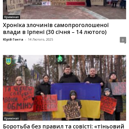
Кримінал
Хроніка злочинів самопроголошеної
влади в Ірпені (30 січня – 14 лютого)
Юрій Гонта
-
14 Лютого, 2025
0
Кримінал
Боротьба без правил та совісті: «тіньовий