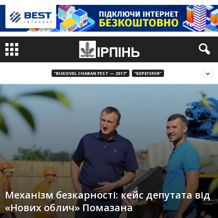
"BUKOVEL CHABAN FEST — 2017"
"БЕРЕГИНЯ"
Механізм безкарності: кейс депутата від
«Нових облич» Помазана