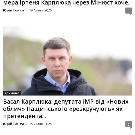
мера Ірпеня Карплюка через Мінюст хоче...
Юрій Гонта
-
19 Січня, 2025
0
Кримінал
Васал Карплюка: депутата ІМР від «Нових
облич» Пащинського «розкручують» як
претендента...
Юрій Гонта
-
15 Січня, 2025
0