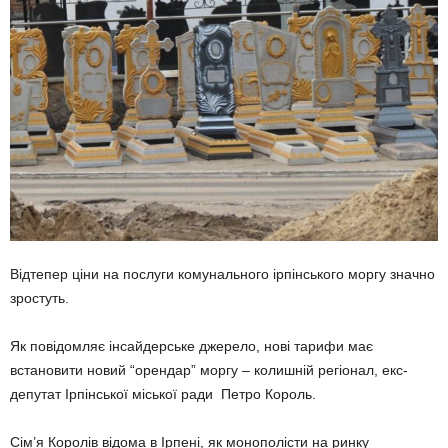
Відтепер ціни на послуги комунального ірпінського моргу значно
зростуть.
Як повідомляє інсайдерське джерело, нові тарифи має
встановити новий “орендар” моргу – колишній регіонал, екс-
депутат Ірпінської міської ради Петро Король.
Сім’я Королів відома в Ірпені, як монополісти на ринку