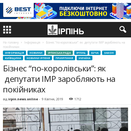
На головну
Інформація
Бізнес “по-королівськи”: як депутати ІМР заробляють на
покійниках
ІНФОРМАЦІЯ
НОВИНИ
ІРПІНСЬКА РАДА
ІРПІНЬ
БУЧА
ЗАКОН
КИЇВЩИНА
НОВИНИ ІРПЕНЯ
ПРИІРПІННЯ
УКРАЇНА
Бізнес “по-королівськи”: як
депутати ІМР заробляють на
покійниках
від
irpin.news.online
-
9 Квітня, 2019
1712