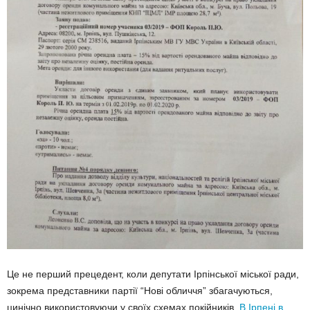
Це не перший прецедент, коли депутати Ірпінської міської ради,
зокрема представники партії “Нові обличчя” збагачуються,
цинічно використовуючи у своїх схемах покійників.
В Ірпені в