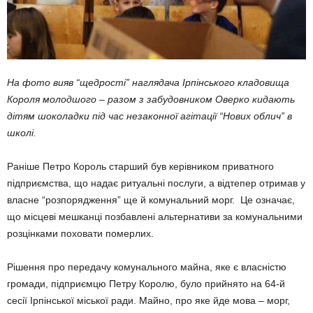
На фото вияв
“щедрості” наглядача Ірпінського кладовища
Короля молодшого – разом з забудовником Оверко кидають
дітям шоколадки під час незаконної агітації “Нових облич” в
школі.
Раніше Петро Король старший був керівником приватного
підприємства, що надає ритуальні послуги, а відтепер отримав у
власне “розпорядження” ще й комунальний морг. Це означає,
що місцеві мешканці позбавлені альтернативи за комунальними
розцінками поховати померлих.
Рішення про передачу комунального майна, яке є власністю
громади, підприємцю Петру Королю, було прийнято на 64-й
сесії Ірпінської міської ради. Майно, про яке йде мова – морг,