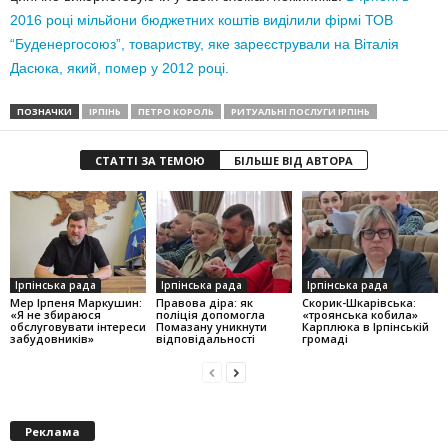
2016 році мільйони бюджетних коштів виділили фірмі ТОВ
“Буденергосоюз”, товариству, яке зареєстрували на Віталія
Дасюка, який, помер у 2012 році.
ПОЗНАЧКИ
ІРПІНЬ
ПЕТРО КОРОЛЬ
РИТУАЛЬНІ ПОСЛУГИ ІРПІНЬ
СТАТТІ ЗА ТЕМОЮ
БІЛЬШЕ ВІД АВТОРА
Ірпінська рада
Ірпінська рада
Ірпінська рада
Мер Ірпеня Маркушин:
Правова діра: як
Скорик-Шкарівська:
«Я не збираюся
поліція допомогла
«троянська кобила»
обслуговувати інтереси
Помазану уникнути
Карплюка в Ірпінській
забудовників»
відповідальності
громаді
Реклама